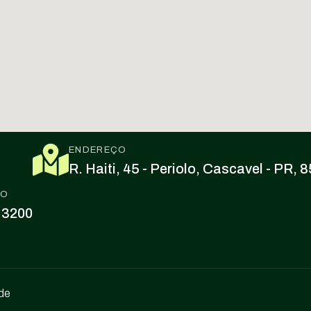
ENDEREÇO
R. Haiti, 45 - Periolo, Cascavel - PR,
CO
 3200
ade