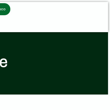
sco
ve