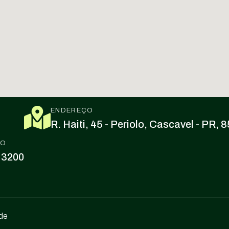
ENDEREÇO
R. Haiti, 45 - Periolo, Cascavel - PR,
CO
 3200
ade