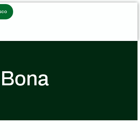
sco
oBona