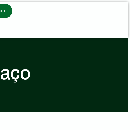
sco
iaço