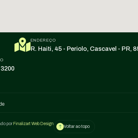
ENDEREÇO
R. Haiti, 45 - Periolo, Cascavel - PR,
CO
 3200
ade
ado por
Finalizart Web Design
Voltar ao topo