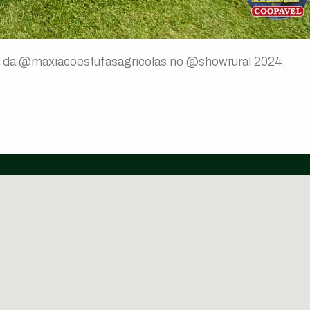
d da @maxiacoestufasagricolas no @showrural 2024.