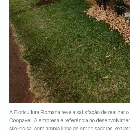
A Floricultura Romana teve a satisfação de realizar 
Coopavel. A empresa é referência no desenvolvime
silo-bolsa, com ampla linha de embolsadoras, extrato