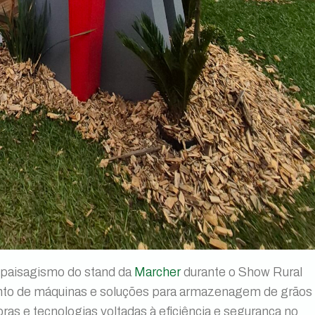
o paisagismo do stand da
Marcher
durante o Show Rural
nto de máquinas e soluções para armazenagem de grão
ras e tecnologias voltadas à eficiência e segurança no