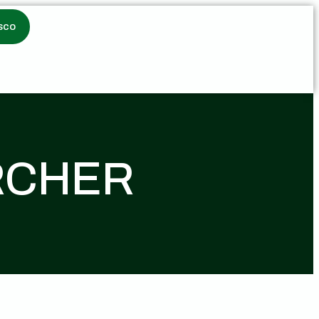
sco
ARCHER