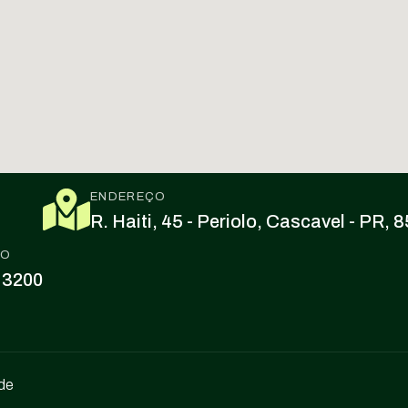
ENDEREÇO
R. Haiti, 45 - Periolo, Cascavel - PR,
CO
 3200
ade