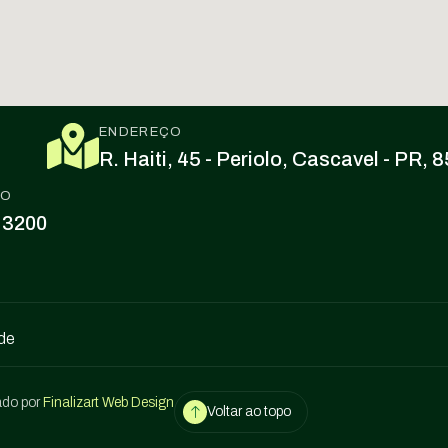
ENDEREÇO
R. Haiti, 45 - Periolo, Cascavel - PR,
CO
 3200
ade
ado por
Finalizart Web Design
Voltar ao topo