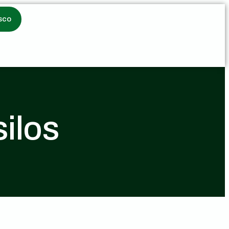
sco
ilos