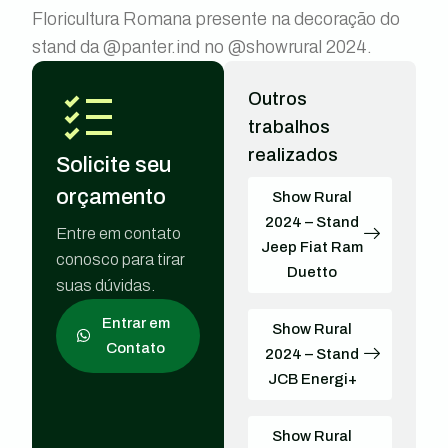
Floricultura Romana presente na decoração do
stand da @panter.ind no @showrural 2024.
Outros
trabalhos
realizados
Solicite seu
orçamento
Show Rural
2024 – Stand
Entre em contato
Jeep Fiat Ram
conosco para tirar
Duetto
suas dúvidas.
Entrar em
Show Rural
Contato
2024 – Stand
JCB Energi+
Show Rural